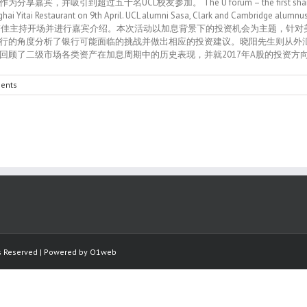
名UCL校友参加。 The U forum – the first sharing sessions in f
ai Yitai Restaurant on 9th April. UCL alumni Sasa, Clark and Cambridge alumnus
event. 活动由UCL校友陈玮佳主持开场并进行嘉宾介绍。本次活动以加息背景下的投资机
行的角度分析了银行可能面临的挑战并做出相应的投资建议。晓阳先生则从外
级市场各类资产在加息周期中的历史表现，并就2017年A股的投资方向给出了自己的
ents
ts Reserved | Powered by
O1web