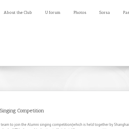
About the Club
U forum
Photos
Sorsa
Pas
Singing Competition
 team to join the Alumni singing competition(which is held together by Shanghai A