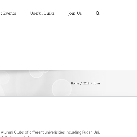
t Events
Useful Links
Join Us
Home
/
2016
/
June
lumni Clubs of different univerisities including Fudan Uni,