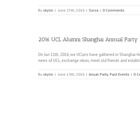
By
skylin
|
June 25th, 2016
|
Sorsa
|
0 Comments
2016 UCL Alumni Shanghai Annual Party
On Jun 11th, 2016, we UCLers have gathered in Shanghai Hon
news of UCL, exchange ideas, meet old friends and establi
By
skylin
|
June 13th, 2016
|
Anual Party
,
Past Events
|
0 C