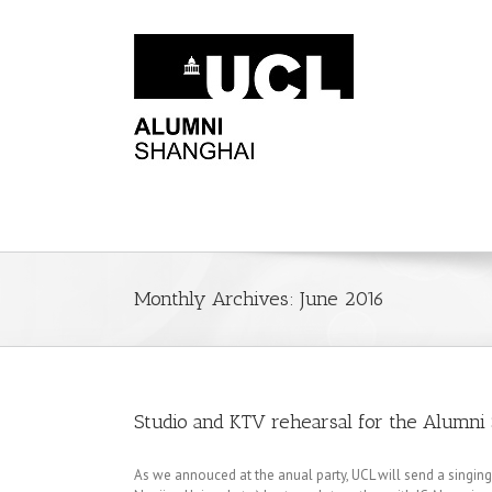
Monthly Archives:
June 2016
Studio and KTV rehearsal for the Alumni 
As we annouced at the anual party, UCL will send a singing