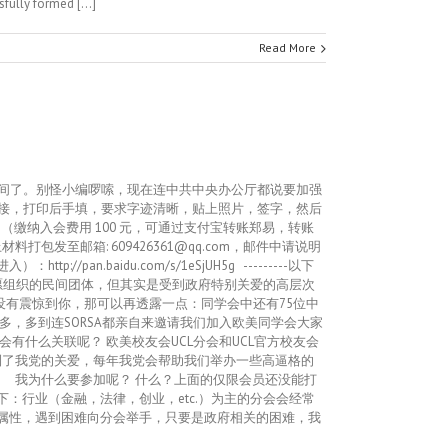
fully formed [...]
Read More
时间了。别怪小编啰嗦，现在连中共中央办公厅都说要加强
链接，打印后手填，要求字迹清晰，贴上照片，签字，然后
截图（缴纳入会费用 100 元，可通过支付宝转账郑易，转账
包发至邮箱: 609426361@qq.com，邮件中请说明
.baidu.com/s/1eSjUH5g ---------以下
人自愿组织的民间团体，但其实是受到政府特别关爱的高层次
有震惊到你，那可以再透露一点：同学会中还有75位中
越多，多到连SORSA都亲自来邀请我们加入欧美同学会大家
会有什么关联呢？ 欧美校友会UCL分会和UCL官方校友会
到了我党的关爱，每年我党会帮助我们举办一些高逼格的
 我为什么要参加呢？ 什么？上面的仅限会员还没能打
：行业（金融，法律，创业，etc.）为主的分会会经常
关怀属性，遇到困难向分会举手，只要是政府相关的困难，我