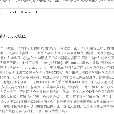
e had a KTV rehearsal/selection in Xujiahui. After severe competition, we success
s
,
Past Events
|
0 Comments
请八月底截止
8月31日截止，请同学们赶快抓紧时间报名，错过这一轮，你可能要等上很长的
哦。 入会申请步骤： 1. 填写入会申请表（申请表及填写指导见下面百度盘
） 3. 毕业证书扫描件 4. 学历认证书或者留学人员回国证明扫描件 5. 转账
） 支付宝账号：zhengyi8856@163.com，校验名：郑易 请把以上材料打
ongfeidong）。 申请表及填写指导链接（也可点击原文链接进入）：http://pan
上海市欧美同学会？ 上海市欧美同学会（简称SORSA）看起来是上海市留学归国学
的领导：江泽民和胡锦涛都出席过上海欧美同学会年会并且致过词。如果这还没
有超过50个分会。 这和UCL有什么关系？ 近几年UCL回到上海的校友越来
官方校友会之命前来广招各路UCL英雄加入到这个集体中。 那它和UCL官方校友
入另一边了，不过两边会一起搞一些活动，但是，欧美校友会UCL分会因为受
限会员参加，有钱也不能来，必须是会员！（终于有了钱不能解决的问题了！）
会，还有以行业和区域为主体的分会，这些分会的好处小编随便抽两个解释一下
座etc.，帮助你拓宽眼界和认识厉害的业内人士；区域为主的分会自带我党区域
加入两个其他分会的权利，一箭三雕你看懂了吗？