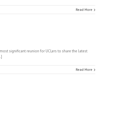
Read More
ost significant reunion for UCLers to share the latest
.]
Read More