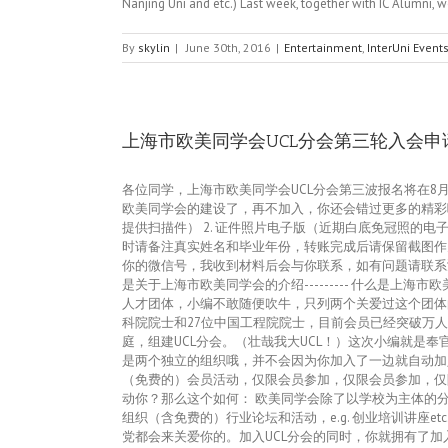
Nanjing Uni and etc.) Last week, together with IC Alumni, w
By
skylin
|
June 30th, 2016
|
Entertainment
,
InterUni Event
上海市欧美同学会UCL分会第三轮入会申
各位同学，上海市欧美同学会UCL分会第三波报名将在
欧美同学会的建设了，再不加入，你还会错过更多的精彩
提供扫描件） 2. 证件照片电子版（近期白底免冠照的电子版
时请备注真实姓名和毕业年份，转账完成后请保留截图作为缴费依据
你的微信号，我收到材料后会与你联系，如有问题请联系鸿飞（微信号：h
是关于上海市欧美同学会的介绍--------- 什么是
人才团体，小编不敢随便吹牛，只列两个关爱过这个团体
科院院士和27位中国工程院院士，目前会员已经突破万人，
庭，组建UCL分会。（壮哉我大UCL！）这次小编就是奉
是两个独立的组织哦，并不会因为你加入了一边就自动加
（免费的）会员活动，仅限会员参加，仅限会员参加，仅
动你？那么这个如何： 欧美同学会除了以学校为主体的分
组织（含免费的）行业论坛和活动，e.g. 创业培训讲
党都会来关爱你的。加入UCL分会的同时，你就拥有了