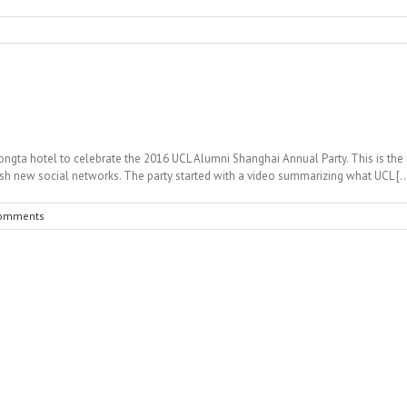
gta hotel to celebrate the 2016 UCL Alumni Shanghai Annual Party. This is the m
sh new social networks. The party started with a video summarizing what UCL [..
omments